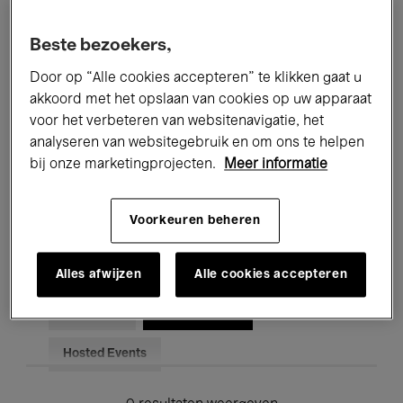
Alle evenementen
Concerten
Beste bezoekers,
Tentoonstellingen
Films
Door op “Alle cookies accepteren” te klikken gaat u
akkoord met het opslaan van cookies op uw apparaat
Performances
Lezingen & Debatten
voor het verbeteren van websitenavigatie, het
analyseren van websitegebruik en om ons te helpen
Jazz
Klassieke Muziek
Global Music
bij onze marketingprojecten.
Meer informatie
Elektronische Muziek
Voorkeuren beheren
Voor iedereen
Kids’ Palace
Alles afwijzen
Alle cookies accepteren
Onderwijs
Rondleidingen
Hosted Events