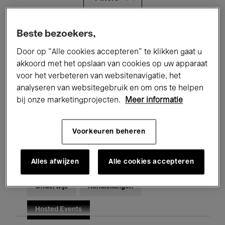
Alle evenementen
Concerten
Beste bezoekers,
Door op “Alle cookies accepteren” te klikken gaat u
Tentoonstellingen
Films
akkoord met het opslaan van cookies op uw apparaat
voor het verbeteren van websitenavigatie, het
Performances
Lezingen & Debatten
analyseren van websitegebruik en om ons te helpen
Jazz
Klassieke Muziek
Global Music
bij onze marketingprojecten.
Meer informatie
Elektronische Muziek
Voorkeuren beheren
Alles afwijzen
Alle cookies accepteren
Voor iedereen
Kids’ Palace
Onderwijs
Rondleidingen
Hosted Events