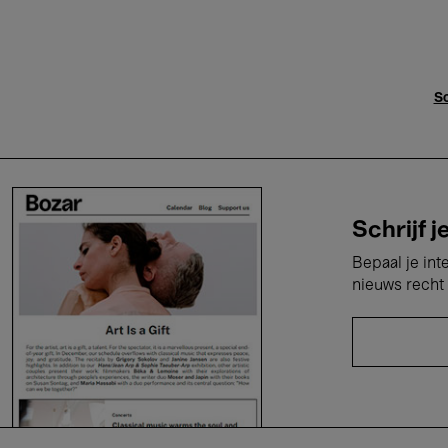
Sc
Schrijf j
Bepaal je int
nieuws recht 