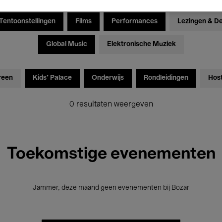
Tentoonstellingen
Films
Performances
Lezingen & D
Global Music
Elektronische Muziek
reen
Kids’ Palace
Onderwijs
Rondleidingen
Hos
0 resultaten weergeven
Toekomstige evenementen
Jammer, deze maand geen evenementen bij Bozar