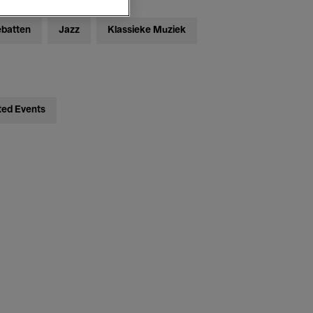
ebatten
Jazz
Klassieke Muziek
ted Events