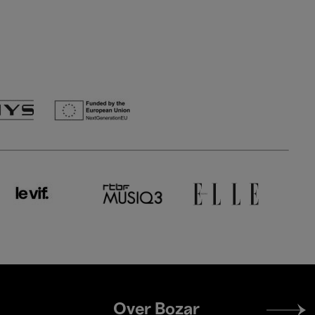
Footer
Over Bozar