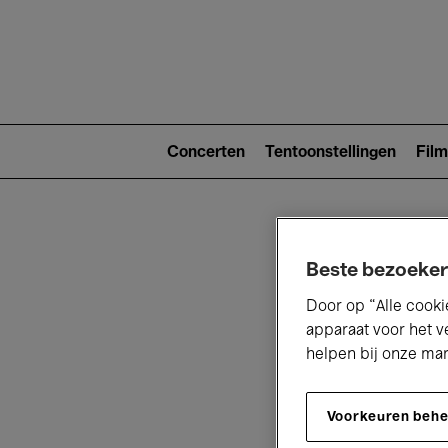
Main
navigat
Main
navigation
Concerten
Tentoonstellingen
Film
(level
2)
Beste bezoeker
Door op “Alle cooki
apparaat voor het v
helpen bij onze ma
V
Voorkeuren beh