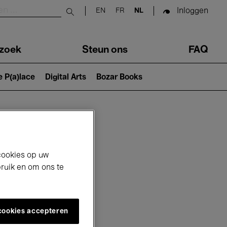
Inloggen
EN
FR
NL
Submit search
zoek
Steun ons
FAQ
e P(a)lace
Digital Arts
Bozar Books
cookies op uw
bruik en om ons te
 cookies accepteren
6