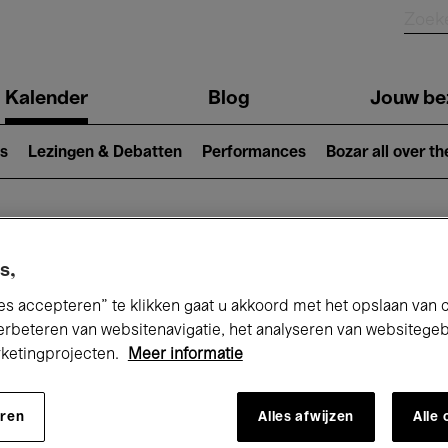
Kalender
Blog
Jouw be
ion
s
Lezingen & Debatten
Performances
Bozar all over th
Nu bij Bozar
s,
es accepteren” te klikken gaat u akkoord met het opslaan van 
erbeteren van websitenavigatie, het analyseren van websitege
rketingprojecten.
Meer informatie
andaag
Komende 7 dagen
Oktober
eren
Alles afwijzen
Alle
Donderdag 01 - Zaterdag 31 Oktober 202