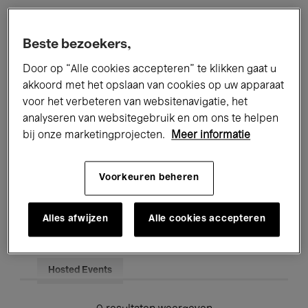
Alle evenementen
Concerten
Beste bezoekers,
Tentoonstellingen
Films
Door op “Alle cookies accepteren” te klikken gaat u
akkoord met het opslaan van cookies op uw apparaat
Performances
Lezingen & Debatten
voor het verbeteren van websitenavigatie, het
analyseren van websitegebruik en om ons te helpen
Jazz
Klassieke Muziek
Global Music
bij onze marketingprojecten.
Meer informatie
Elektronische Muziek
Voorkeuren beheren
Voor iedereen
Kids’ Palace
Alles afwijzen
Alle cookies accepteren
Onderwijs
Rondleidingen
Hosted Events