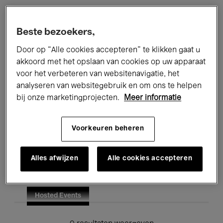
Alle evenementen
Concerten
Beste bezoekers,
Tentoonstellingen
Films
Door op “Alle cookies accepteren” te klikken gaat u
akkoord met het opslaan van cookies op uw apparaat
Performances
Lezingen & Debatten
voor het verbeteren van websitenavigatie, het
analyseren van websitegebruik en om ons te helpen
Jazz
Klassieke Muziek
Global Music
bij onze marketingprojecten.
Meer informatie
Elektronische Muziek
Voorkeuren beheren
Voor iedereen
Kids’ Palace
Alles afwijzen
Alle cookies accepteren
Onderwijs
Rondleidingen
Hosted Events