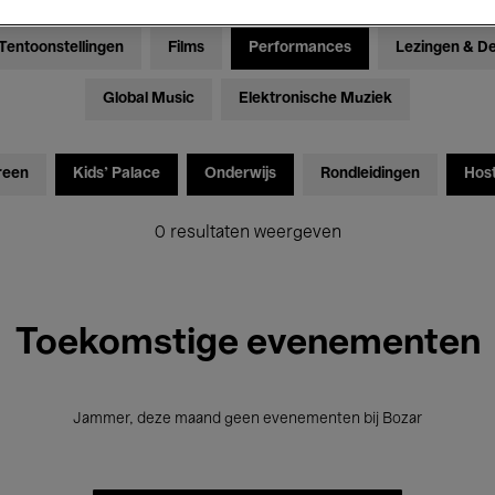
Tentoonstellingen
Films
Performances
Lezingen & D
Global Music
Elektronische Muziek
reen
Kids’ Palace
Onderwijs
Rondleidingen
Hos
0 resultaten weergeven
Toekomstige evenementen
Jammer, deze maand geen evenementen bij Bozar