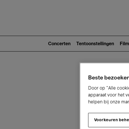
Main
navigat
Main
navigation
Concerten
Tentoonstellingen
Film
(level
2)
Beste bezoeker
Door op “Alle cooki
apparaat voor het v
helpen bij onze ma
V
Voorkeuren beh