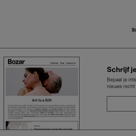
Sc
Schrijf j
Bepaal je int
nieuws recht 