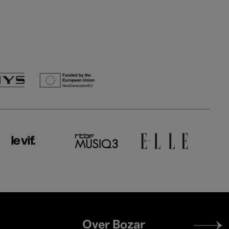
Footer
Over Bozar