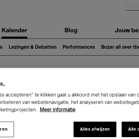
Kalender
Blog
Jouw be
ion
s
Lezingen & Debatten
Performances
Bozar all over th
Nu bij Bozar
s,
es accepteren” te klikken gaat u akkoord met het opslaan van 
erbeteren van websitenavigatie, het analyseren van websitege
rketingprojecten.
Meer informatie
andaag
Komende 7 dagen
Oktober
eren
Alles afwijzen
Alle
Donderdag 01 - Zaterdag 31 Oktober 202