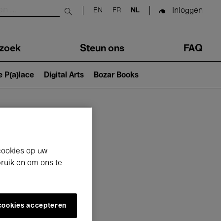
Inloggen
EN
FR
NL
Submit search
zoek
Steun ons
FAQ
e P(a)lace
Digital Arts
Bozar Books
cookies op uw
bruik en om ons te
 cookies accepteren
6