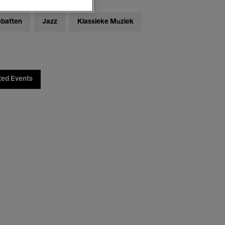
ebatten
Jazz
Klassieke Muziek
ted Events