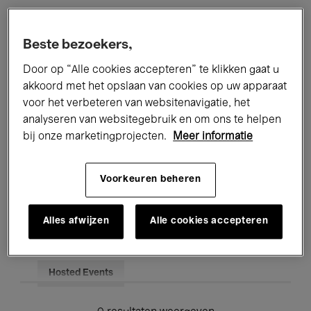
Alle evenementen
Concerten
Beste bezoekers,
Tentoonstellingen
Films
Door op “Alle cookies accepteren” te klikken gaat u
akkoord met het opslaan van cookies op uw apparaat
Performances
Lezingen & Debatten
voor het verbeteren van websitenavigatie, het
analyseren van websitegebruik en om ons te helpen
Jazz
Klassieke Muziek
Global Music
bij onze marketingprojecten.
Meer informatie
Elektronische Muziek
Voorkeuren beheren
Voor iedereen
Kids’ Palace
Alles afwijzen
Alle cookies accepteren
Onderwijs
Rondleidingen
Hosted Events