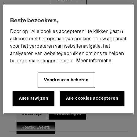
Alle evenementen
Concerten
Beste bezoekers,
Door op “Alle cookies accepteren” te klikken gaat u
Tentoonstellingen
Films
akkoord met het opslaan van cookies op uw apparaat
voor het verbeteren van websitenavigatie, het
Performances
Lezingen & Debatten
analyseren van websitegebruik en om ons te helpen
Jazz
Klassieke Muziek
Global Music
bij onze marketingprojecten.
Meer informatie
Elektronische Muziek
Voorkeuren beheren
Alles afwijzen
Alle cookies accepteren
Voor iedereen
Kids’ Palace
Onderwijs
Rondleidingen
Hosted Events