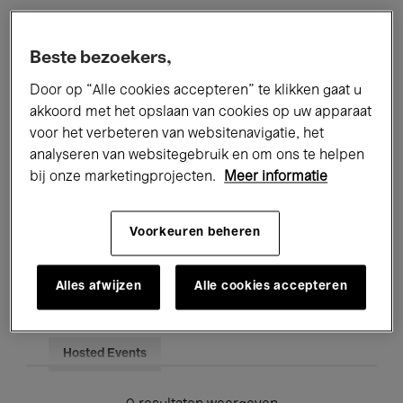
Alle evenementen
Concerten
Beste bezoekers,
Tentoonstellingen
Films
Door op “Alle cookies accepteren” te klikken gaat u
akkoord met het opslaan van cookies op uw apparaat
Performances
Lezingen & Debatten
voor het verbeteren van websitenavigatie, het
analyseren van websitegebruik en om ons te helpen
Jazz
Klassieke Muziek
Global Music
bij onze marketingprojecten.
Meer informatie
Elektronische Muziek
Voorkeuren beheren
Voor iedereen
Kids’ Palace
Alles afwijzen
Alle cookies accepteren
Onderwijs
Rondleidingen
Hosted Events