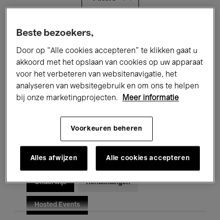
Alle evenementen
Concerten
Beste bezoekers,
Door op “Alle cookies accepteren” te klikken gaat u
Tentoonstellingen
Films
akkoord met het opslaan van cookies op uw apparaat
voor het verbeteren van websitenavigatie, het
Performances
Lezingen & Debatten
analyseren van websitegebruik en om ons te helpen
Jazz
Klassieke Muziek
Global Music
bij onze marketingprojecten.
Meer informatie
Elektronische Muziek
Voorkeuren beheren
Alles afwijzen
Alle cookies accepteren
Voor iedereen
Kids’ Palace
Onderwijs
Rondleidingen
Hosted Events