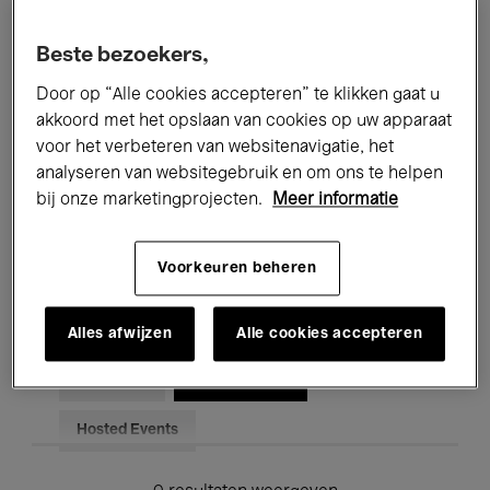
Alle evenementen
Concerten
Beste bezoekers,
Tentoonstellingen
Films
Door op “Alle cookies accepteren” te klikken gaat u
akkoord met het opslaan van cookies op uw apparaat
Performances
Lezingen & Debatten
voor het verbeteren van websitenavigatie, het
analyseren van websitegebruik en om ons te helpen
Jazz
Klassieke Muziek
Global Music
bij onze marketingprojecten.
Meer informatie
Elektronische Muziek
Voorkeuren beheren
Voor iedereen
Kids’ Palace
Alles afwijzen
Alle cookies accepteren
Onderwijs
Rondleidingen
Hosted Events