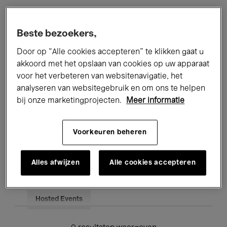
Alle evenementen
Concerten
Beste bezoekers,
Tentoonstellingen
Films
Door op “Alle cookies accepteren” te klikken gaat u
akkoord met het opslaan van cookies op uw apparaat
Performances
Lezingen & Debatten
voor het verbeteren van websitenavigatie, het
analyseren van websitegebruik en om ons te helpen
Jazz
Klassieke Muziek
Global Music
bij onze marketingprojecten.
Meer informatie
Elektronische Muziek
Voorkeuren beheren
Voor iedereen
Kids’ Palace
Alles afwijzen
Alle cookies accepteren
Onderwijs
Rondleidingen
Hosted Events