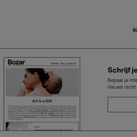
Sc
Schrijf j
Bepaal je int
nieuws recht 