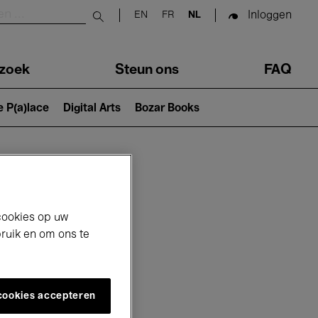
Inloggen
EN
FR
NL
Submit search
zoek
Steun ons
FAQ
e P(a)lace
Digital Arts
Bozar Books
cookies op uw
bruik en om ons te
 cookies accepteren