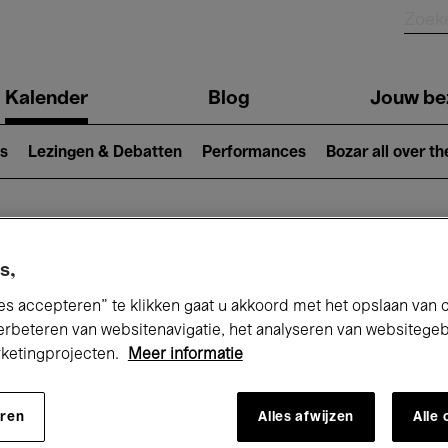
Kalender
Blog
Jouw be
ion
s
Lezingen & Debatten
Performances
Bozar all over th
Nu bij Bozar
s,
es accepteren” te klikken gaat u akkoord met het opslaan van 
erbeteren van websitenavigatie, het analyseren van websitege
rketingprojecten.
Meer informatie
andaag
Komende 7 dagen
Maand
eren
Alles afwijzen
Alle
Woensdag 01 - Vrijdag 31 Juli 2026