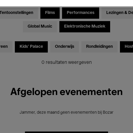
Tentoonstellingen
Films
Performances
Lezingen & D
Global Music
Elektronische Muziek
reen
Kids’ Palace
Onderwijs
Rondleidingen
Hos
0 resultaten weergeven
Afgelopen evenementen
Jammer, deze maand geen evenementen bij Bozar