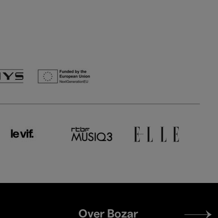
Footer
Over Bozar