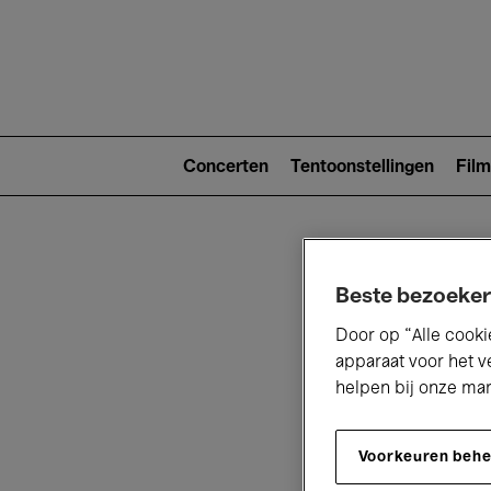
Main
navigat
Main
navigation
Concerten
Tentoonstellingen
Film
(level
2)
Beste bezoeker
Door op “Alle cooki
apparaat voor het v
helpen bij onze ma
V
Voorkeuren beh