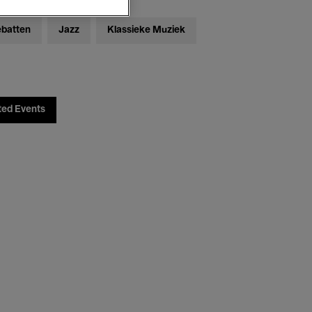
ebatten
Jazz
Klassieke Muziek
ted Events