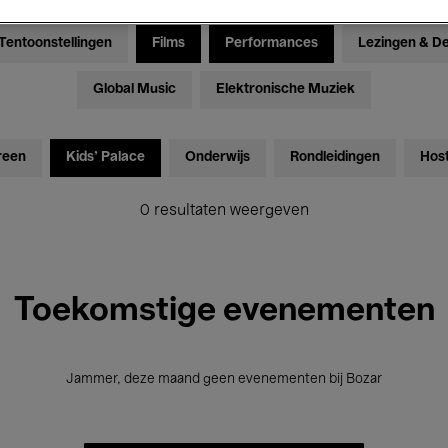
Tentoonstellingen
Films
Performances
Lezingen & D
Global Music
Elektronische Muziek
reen
Kids’ Palace
Onderwijs
Rondleidingen
Hos
0 resultaten weergeven
Toekomstige evenementen
Jammer, deze maand geen evenementen bij Bozar