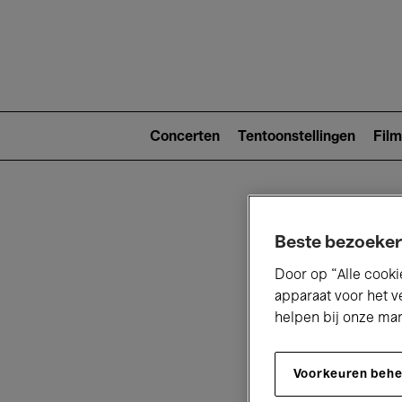
Main
navigat
Main
navigation
Concerten
Tentoonstellingen
Film
(level
2)
Beste bezoeker
Door op “Alle cooki
apparaat voor het v
helpen bij onze ma
V
Voorkeuren beh