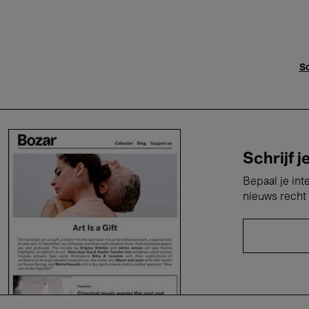
Sc
Schrijf j
Bepaal je int
nieuws recht 