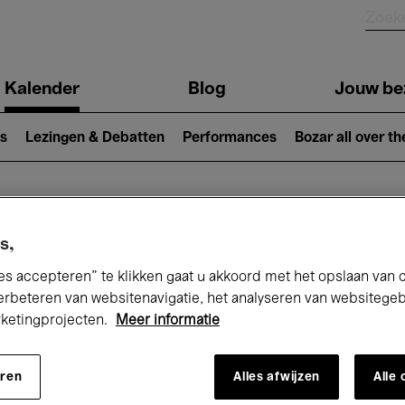
Kalender
Blog
Jouw be
ion
s
Lezingen & Debatten
Performances
Bozar all over th
Nu bij Bozar
s,
es accepteren” te klikken gaat u akkoord met het opslaan van 
erbeteren van websitenavigatie, het analyseren van websitege
rketingprojecten.
Meer informatie
andaag
Komende 7 dagen
Oktober
eren
Alles afwijzen
Alle
Donderdag 01 - Zaterdag 31 Oktober 202