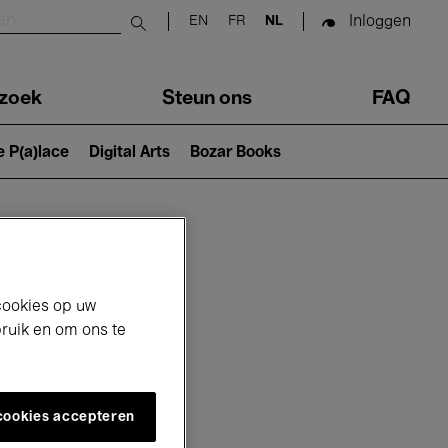
Inloggen
EN
FR
NL
Submit search
zoek
Steun ons
FAQ
e P(a)lace
Digital Arts
Bozar Books
cookies op uw
bruik en om ons te
 cookies accepteren
6