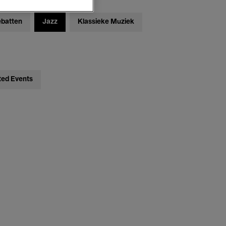
ebatten
Jazz
Klassieke Muziek
ted Events