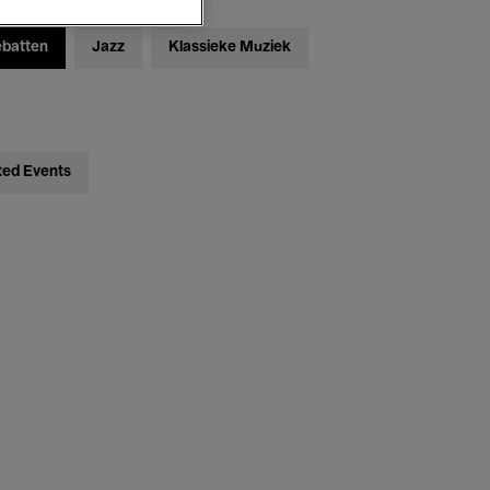
ebatten
Jazz
Klassieke Muziek
ted Events