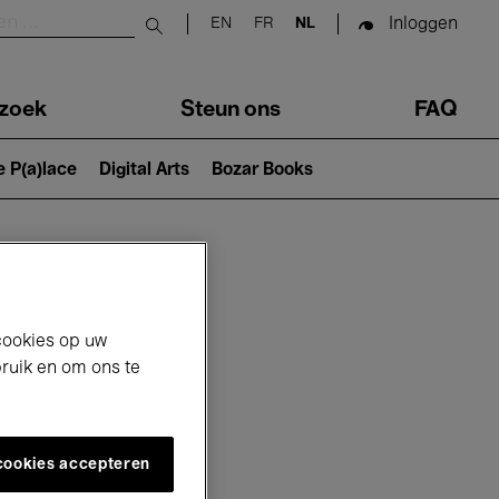
Inloggen
EN
FR
NL
Submit search
zoek
Steun ons
FAQ
e P(a)lace
Digital Arts
Bozar Books
cookies op uw
bruik en om ons te
 cookies accepteren