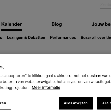
Kalender
Blog
Jouw be
ion
s
Lezingen & Debatten
Performances
Bozar all over th
Nu bij Bozar
s,
es accepteren” te klikken gaat u akkoord met het opslaan van 
erbeteren van websitenavigatie, het analyseren van websitege
rketingprojecten.
Meer informatie
andaag
Komende 7 dagen
Januari
eren
Alles afwijzen
Alle
Vrijdag 01 - Zondag 31 Januari 2027