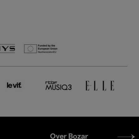
Footer
Over Bozar