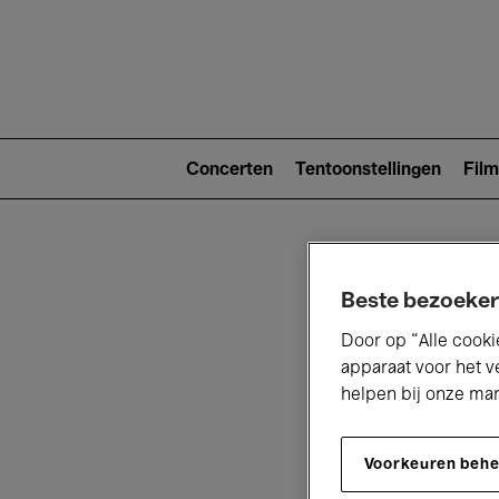
Main
navigat
Main
navigation
Concerten
Tentoonstellingen
Film
(level
2)
Beste bezoeker
Door op “Alle cooki
apparaat voor het v
helpen bij onze ma
V
Voorkeuren beh