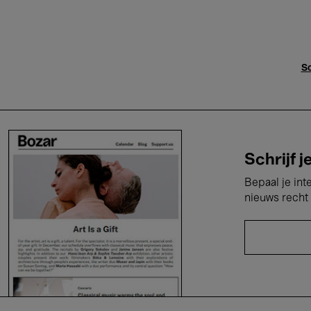
Sc
Schrijf j
Bepaal je int
nieuws recht 