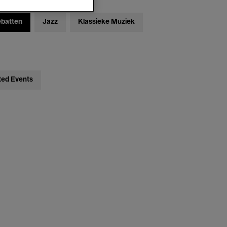
ebatten
Jazz
Klassieke Muziek
ted Events