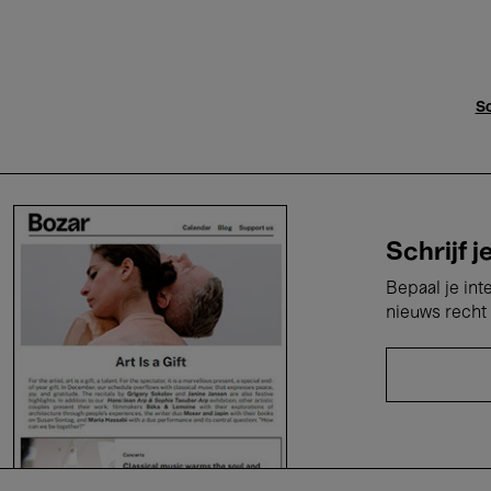
Sc
Schrijf j
Bepaal je int
nieuws recht 