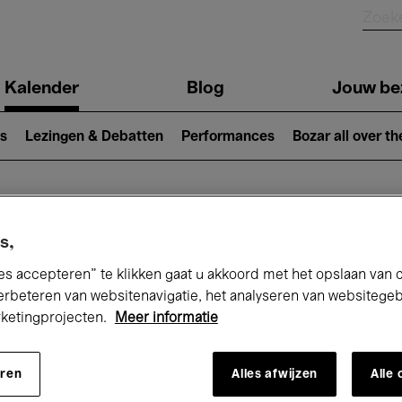
Kalender
Blog
Jouw be
ion
s
Lezingen & Debatten
Performances
Bozar all over th
Nu bij Bozar
s,
es accepteren” te klikken gaat u akkoord met het opslaan van 
erbeteren van websitenavigatie, het analyseren van websitege
rketingprojecten.
Meer informatie
andaag
Komende 7 dagen
Maand
eren
Alles afwijzen
Alle
Woensdag 01 - Donderdag 30 April 2026