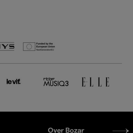
Footer
Over Bozar