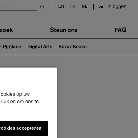
Inloggen
EN
FR
NL
Submit search
zoek
Steun ons
FAQ
e P(a)lace
Digital Arts
Bozar Books
cookies op uw
bruik en om ons te
 cookies accepteren