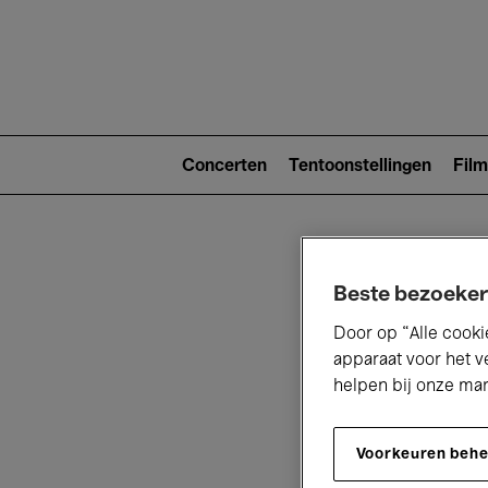
Main
navigat
Main
navigation
Concerten
Tentoonstellingen
Film
(level
2)
Beste bezoeker
Door op “Alle cooki
apparaat voor het v
helpen bij onze ma
V
Voorkeuren beh