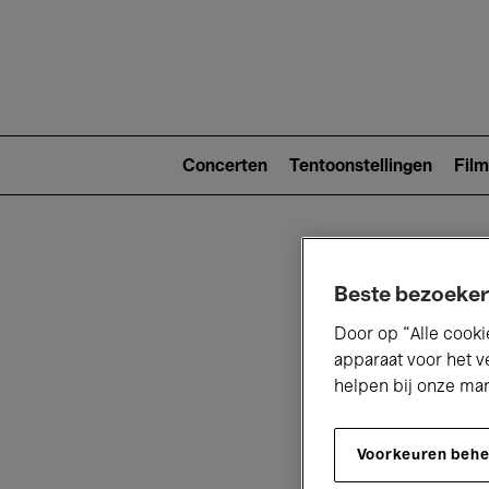
Main
navigat
Main
navigation
Concerten
Tentoonstellingen
Film
(level
2)
Beste bezoeker
Door op “Alle cooki
apparaat voor het v
helpen bij onze ma
V
Voorkeuren beh