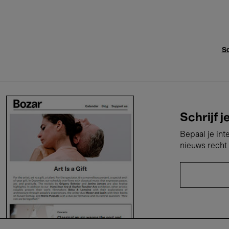
Sc
Schrijf j
Bepaal je int
nieuws recht 