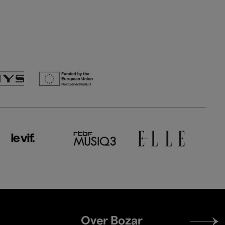
Footer
Over Bozar