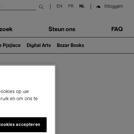
Inloggen
EN
FR
NL
Submit search
zoek
Steun ons
FAQ
e P(a)lace
Digital Arts
Bozar Books
cookies op uw
bruik en om ons te
 cookies accepteren
6