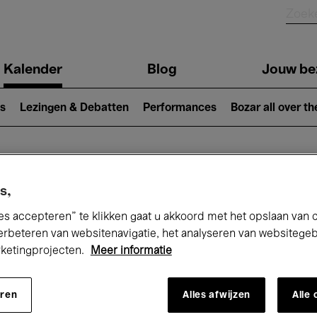
Kalender
Blog
Jouw be
ion
s
Lezingen & Debatten
Performances
Bozar all over th
Nu bij Bozar
s,
es accepteren” te klikken gaat u akkoord met het opslaan van 
erbeteren van websitenavigatie, het analyseren van websitege
rketingprojecten.
Meer informatie
andaag
Komende 7 dagen
November
eren
Alles afwijzen
Alle
Zondag 01 - Maandag 30 November 202