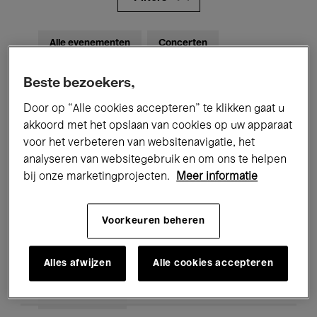
Alle evenementen
Concerten
Tentoonstellingen
Films
Beste bezoekers,
Performances
Lezingen & Debatten
Door op “Alle cookies accepteren” te klikken gaat u
akkoord met het opslaan van cookies op uw apparaat
Jazz
Klassieke Muziek
Global Music
voor het verbeteren van websitenavigatie, het
analyseren van websitegebruik en om ons te helpen
Elektronische Muziek
bij onze marketingprojecten.
Meer informatie
Voorkeuren beheren
Voor iedereen
Kids’ Palace
Onderwijs
Rondleidingen
Alles afwijzen
Alle cookies accepteren
Hosted Events