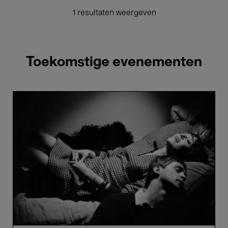
1 resultaten weergeven
Toekomstige evenementen
Le
Chat
dans
le
Sac
-
Gilles
Groulx