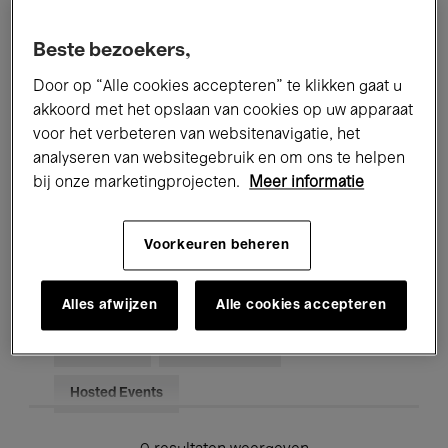
Alle evenementen
Concerten
Beste bezoekers,
Tentoonstellingen
Films
Door op “Alle cookies accepteren” te klikken gaat u
akkoord met het opslaan van cookies op uw apparaat
Performances
Lezingen & Debatten
voor het verbeteren van websitenavigatie, het
analyseren van websitegebruik en om ons te helpen
Jazz
Klassieke Muziek
Global Music
bij onze marketingprojecten.
Meer informatie
Elektronische Muziek
Voorkeuren beheren
Voor iedereen
Kids’ Palace
Alles afwijzen
Alle cookies accepteren
Onderwijs
Rondleidingen
Hosted Events