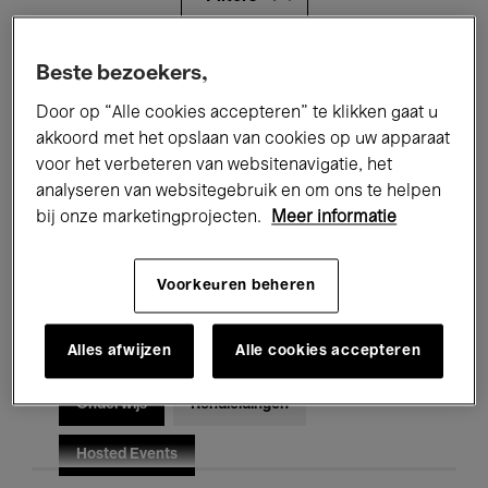
Alle evenementen
Concerten
Beste bezoekers,
Door op “Alle cookies accepteren” te klikken gaat u
Tentoonstellingen
Films
akkoord met het opslaan van cookies op uw apparaat
voor het verbeteren van websitenavigatie, het
Performances
Lezingen & Debatten
analyseren van websitegebruik en om ons te helpen
Jazz
Klassieke Muziek
Global Music
bij onze marketingprojecten.
Meer informatie
Elektronische Muziek
Voorkeuren beheren
Alles afwijzen
Alle cookies accepteren
Voor iedereen
Kids’ Palace
Onderwijs
Rondleidingen
Hosted Events