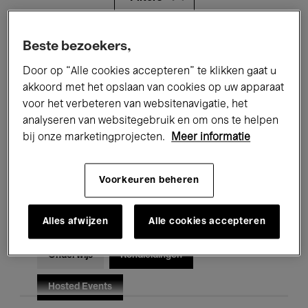
Alle evenementen
Concerten
Beste bezoekers,
Door op “Alle cookies accepteren” te klikken gaat u
Tentoonstellingen
Films
akkoord met het opslaan van cookies op uw apparaat
voor het verbeteren van websitenavigatie, het
Performances
Lezingen & Debatten
analyseren van websitegebruik en om ons te helpen
Jazz
Klassieke Muziek
Global Music
bij onze marketingprojecten.
Meer informatie
Elektronische Muziek
Voorkeuren beheren
Alles afwijzen
Alle cookies accepteren
Voor iedereen
Kids’ Palace
Onderwijs
Rondleidingen
Hosted Events