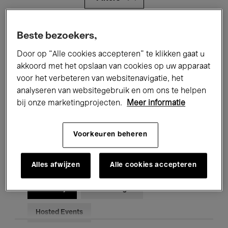
Alle evenementen
Concerten
Beste bezoekers,
Door op “Alle cookies accepteren” te klikken gaat u
Tentoonstellingen
Films
akkoord met het opslaan van cookies op uw apparaat
Performances
Lezingen & Debatten
voor het verbeteren van websitenavigatie, het
analyseren van websitegebruik en om ons te helpen
Jazz
Klassieke Muziek
Global Music
bij onze marketingprojecten.
Meer informatie
Elektronische Muziek
Voorkeuren beheren
Alles afwijzen
Alle cookies accepteren
Voor iedereen
Kids’ Palace
Onderwijs
Rondleidingen
Hosted Events