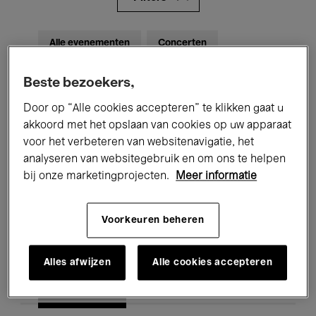
Alle evenementen
Concerten
Tentoonstellingen
Films
Beste bezoekers,
Performances
Lezingen & Debatten
Door op “Alle cookies accepteren” te klikken gaat u
akkoord met het opslaan van cookies op uw apparaat
Jazz
Klassieke Muziek
Global Music
voor het verbeteren van websitenavigatie, het
analyseren van websitegebruik en om ons te helpen
Elektronische Muziek
bij onze marketingprojecten.
Meer informatie
Voorkeuren beheren
Voor iedereen
Kids’ Palace
Onderwijs
Rondleidingen
Alles afwijzen
Alle cookies accepteren
Hosted Events