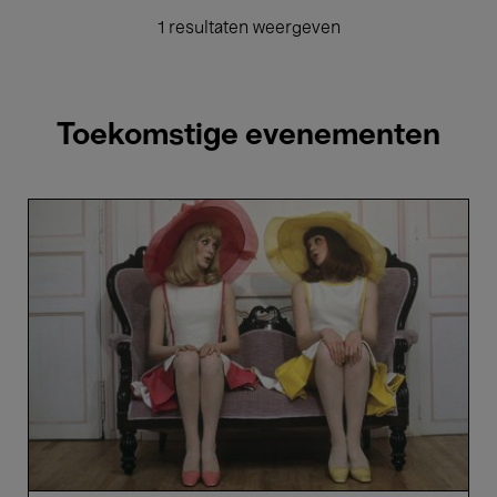
1 resultaten weergeven
Toekomstige evenementen
Les
Demoiselles
de
Rochefort
-
Jacques
Demy