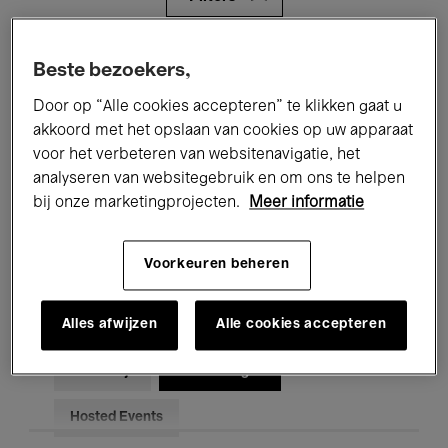
Alle evenementen
Concerten
Beste bezoekers,
Door op “Alle cookies accepteren” te klikken gaat u
Tentoonstellingen
Films
akkoord met het opslaan van cookies op uw apparaat
Performances
Lezingen & Debatten
voor het verbeteren van websitenavigatie, het
analyseren van websitegebruik en om ons te helpen
Jazz
Klassieke Muziek
Global Music
bij onze marketingprojecten.
Meer informatie
Elektronische Muziek
Voorkeuren beheren
Alles afwijzen
Alle cookies accepteren
Voor iedereen
Kids’ Palace
Onderwijs
Rondleidingen
Hosted Events