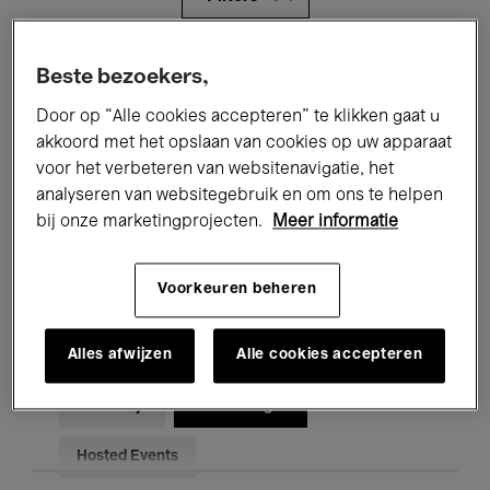
Alle evenementen
Concerten
Beste bezoekers,
Door op “Alle cookies accepteren” te klikken gaat u
Tentoonstellingen
Films
akkoord met het opslaan van cookies op uw apparaat
Performances
Lezingen & Debatten
voor het verbeteren van websitenavigatie, het
analyseren van websitegebruik en om ons te helpen
Jazz
Klassieke Muziek
Global Music
bij onze marketingprojecten.
Meer informatie
Elektronische Muziek
Voorkeuren beheren
Alles afwijzen
Alle cookies accepteren
Voor iedereen
Kids’ Palace
Onderwijs
Rondleidingen
Hosted Events