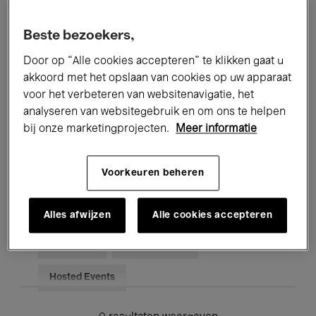
Alle evenementen
Concerten
Beste bezoekers,
Tentoonstellingen
Films
Door op “Alle cookies accepteren” te klikken gaat u
akkoord met het opslaan van cookies op uw apparaat
Performances
Lezingen & Debatten
voor het verbeteren van websitenavigatie, het
analyseren van websitegebruik en om ons te helpen
Jazz
Klassieke Muziek
Global Music
bij onze marketingprojecten.
Meer informatie
Elektronische Muziek
Voorkeuren beheren
Voor iedereen
Kids’ Palace
Alles afwijzen
Alle cookies accepteren
Onderwijs
Rondleidingen
Hosted Events