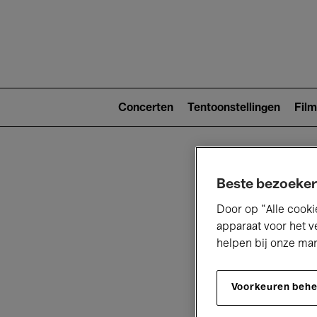
Main
navigat
Main
navigation
Concerten
Tentoonstellingen
Film
(level
2)
Beste bezoeker
Door op “Alle cooki
apparaat voor het v
helpen bij onze ma
V
Voorkeuren beh