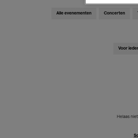
Alle evenementen
Concerten
Voor iede
Helaas niet
Sc