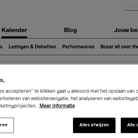
Kalender
Blog
Jouw be
ion
s
Lezingen & Debatten
Performances
Bozar all over th
Nu bij Bozar
s,
es accepteren” te klikken gaat u akkoord met het opslaan van 
erbeteren van websitenavigatie, het analyseren van websitege
rketingprojecten.
Meer informatie
andaag
Komende 7 dagen
Maand
eren
Alles afwijzen
Alle
Woensdag 13 - Donderdag 21 Mei 2026