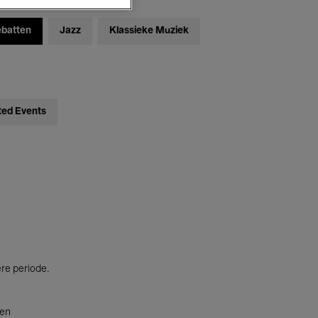
ebatten
Jazz
Klassieke Muziek
ted Events
ere periode.
ten