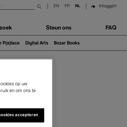
Inloggen
EN
FR
NL
Submit search
zoek
Steun ons
FAQ
e P(a)lace
Digital Arts
Bozar Books
cookies op uw
bruik en om ons te
 cookies accepteren