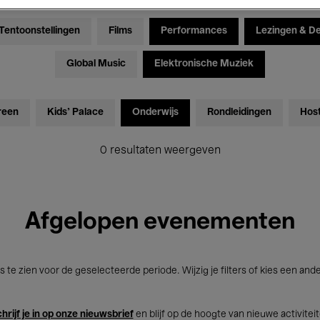
Tentoonstellingen
Films
Performances
Lezingen & D
Global Music
Elektronische Muziek
reen
Kids’ Palace
Onderwijs
Rondleidingen
Hos
0 resultaten weergeven
Afgelopen evenementen
s te zien voor de geselecteerde periode. Wijzig je filters of kies een and
hrijf je in op onze nieuwsbrief
en blijf op de hoogte van nieuwe activitei