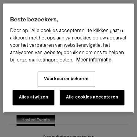
Alle evenementen
Concerten
Beste bezoekers,
Tentoonstellingen
Films
Door op “Alle cookies accepteren” te klikken gaat u
akkoord met het opslaan van cookies op uw apparaat
Performances
Lezingen & Debatten
voor het verbeteren van websitenavigatie, het
analyseren van websitegebruik en om ons te helpen
Jazz
Klassieke Muziek
Global Music
bij onze marketingprojecten.
Meer informatie
Elektronische Muziek
Voorkeuren beheren
Voor iedereen
Kids’ Palace
Alles afwijzen
Alle cookies accepteren
Onderwijs
Rondleidingen
Hosted Events