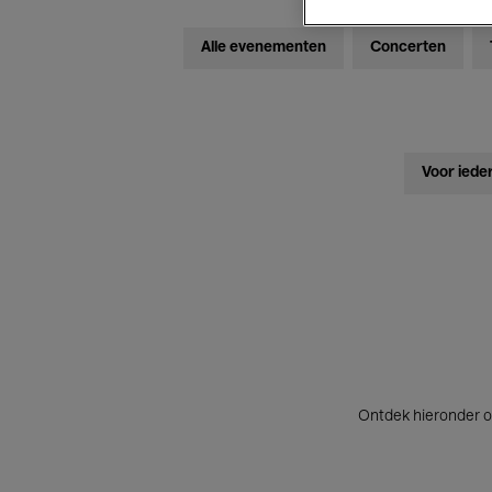
Alle evenementen
Concerten
Voor iede
Ontdek hieronder o