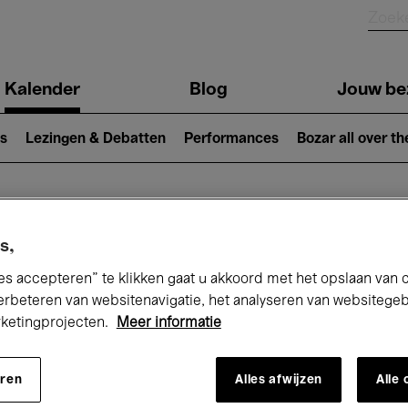
Kalender
Blog
Jouw be
ion
s
Lezingen & Debatten
Performances
Bozar all over th
Nu bij Bozar
s,
es accepteren” te klikken gaat u akkoord met het opslaan van 
erbeteren van websitenavigatie, het analyseren van websitege
rketingprojecten.
Meer informatie
andaag
Komende 7 dagen
Maand
eren
Alles afwijzen
Alle
Zondag 12 - Zondag 19 April 2026