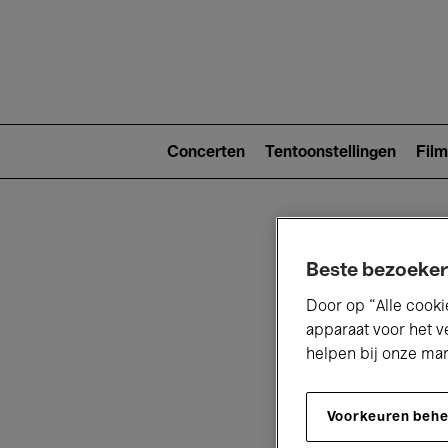
Main
navigat
Main
navigation
Concerten
Tentoonstellingen
Film
(level
2)
Beste bezoeker
Door op “Alle cooki
apparaat voor het v
helpen bij onze ma
V
Voorkeuren beh