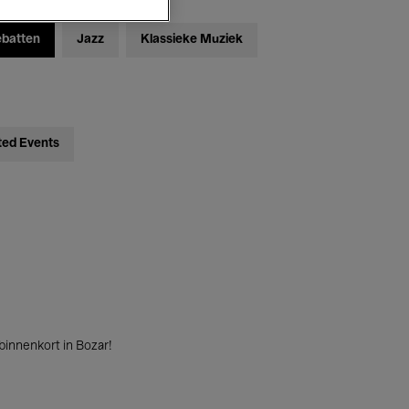
ebatten
Jazz
Klassieke Muziek
ted Events
innenkort in Bozar!