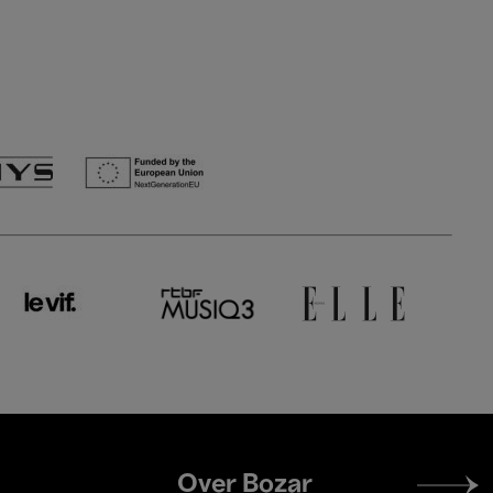
Footer
Over Bozar