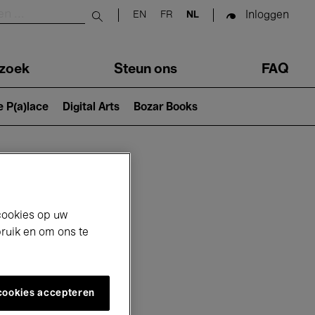
Inloggen
EN
FR
NL
Submit search
zoek
Steun ons
FAQ
e P(a)lace
Digital Arts
Bozar Books
cookies op uw
bruik en om ons te
 cookies accepteren