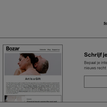
Sc
Schrijf j
Bepaal je int
nieuws recht 