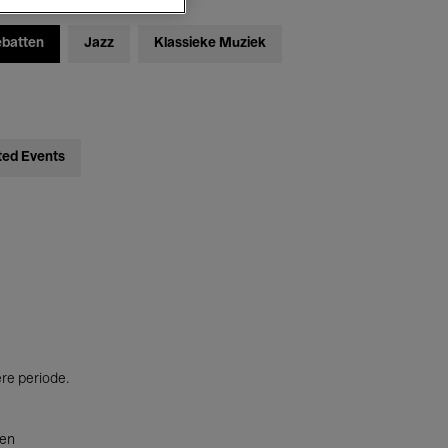
ebatten
Jazz
Klassieke Muziek
ted Events
ere periode.
ten