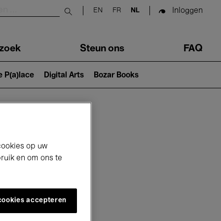
Inloggen
EN
FR
NL
Submit search
zoek
Steun ons
FAQ
e P(a)lace
Digital Arts
Bozar Books
cookies op uw
bruik en om ons te
 cookies accepteren