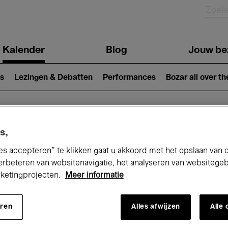
Kalender
Blog
Jouw be
ion
s
Lezingen & Debatten
Performances
Bozar all over th
Nu bij Bozar
s,
es accepteren” te klikken gaat u akkoord met het opslaan van 
erbeteren van websitenavigatie, het analyseren van websitege
rketingprojecten.
Meer informatie
andaag
Komende 7 dagen
Maand
eren
Alles afwijzen
Alle
Vrijdag 15 - Zaterdag 23 Mei 2026