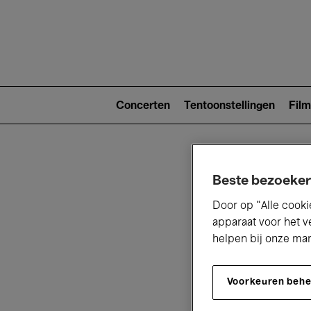
Main
navigat
Main
navigation
Concerten
Tentoonstellingen
Film
(level
2)
Beste bezoeker
Door op “Alle cooki
apparaat voor het v
helpen bij onze ma
V
Voorkeuren beh