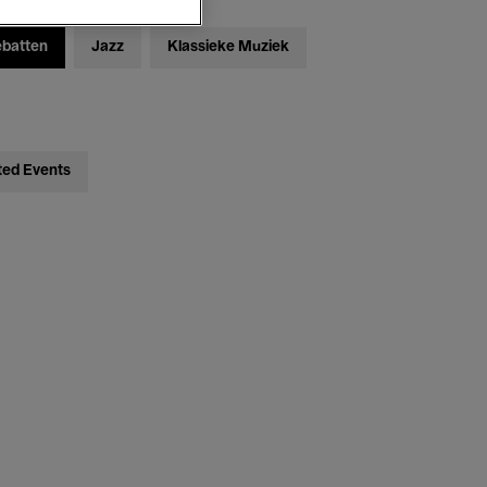
ebatten
Jazz
Klassieke Muziek
ted Events