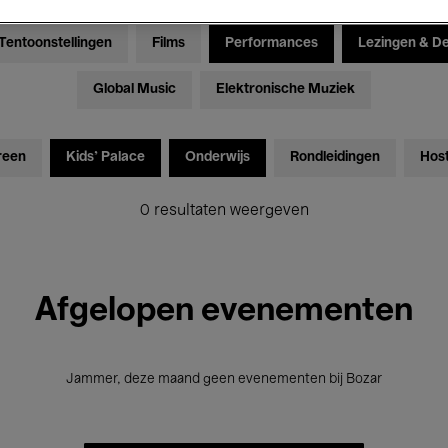
Tentoonstellingen
Films
Performances
Lezingen & D
Global Music
Elektronische Muziek
reen
Kids’ Palace
Onderwijs
Rondleidingen
Hos
0 resultaten weergeven
Afgelopen evenementen
Jammer, deze maand geen evenementen bij Bozar