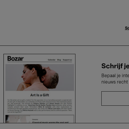
Sc
Schrijf j
Bepaal je int
nieuws recht 