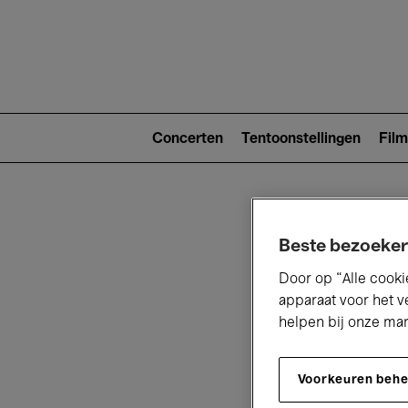
Main
navigat
Main
navigation
Concerten
Tentoonstellingen
Film
(level
2)
Beste bezoeker
Door op “Alle cooki
apparaat voor het v
helpen bij onze ma
V
Voorkeuren beh