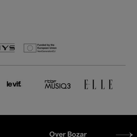
Footer
Over Bozar