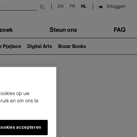
Inloggen
EN
FR
NL
Submit search
zoek
Steun ons
FAQ
e P(a)lace
Digital Arts
Bozar Books
cookies op uw
bruik en om ons te
 cookies accepteren