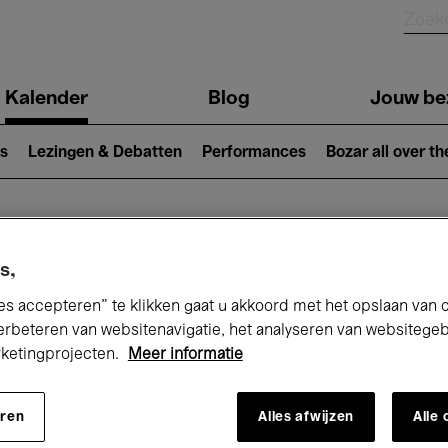
Kalender
Blog
Jouw be
ion
s
Lezingen & Debatten
Performances
Bozar all over th
Nu bij Bozar
s,
es accepteren” te klikken gaat u akkoord met het opslaan van 
erbeteren van websitenavigatie, het analyseren van websitege
rketingprojecten.
Meer informatie
andaag
Komende 7 dagen
Maand
eren
Alles afwijzen
Alle
Woensdag 01 - Vrijdag 31 Juli 2026