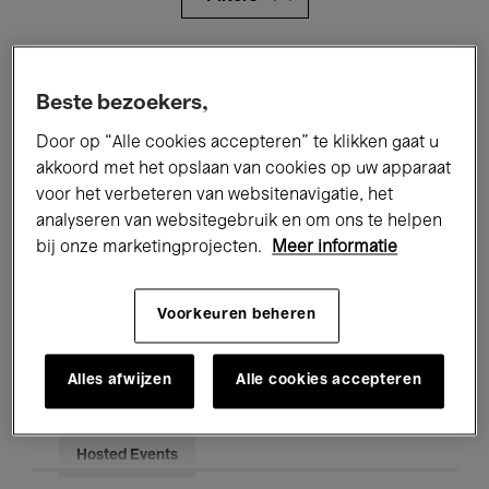
Alle evenementen
Concerten
Beste bezoekers,
Tentoonstellingen
Films
Door op “Alle cookies accepteren” te klikken gaat u
Performances
Lezingen & Debatten
akkoord met het opslaan van cookies op uw apparaat
voor het verbeteren van websitenavigatie, het
Jazz
Klassieke Muziek
Global Music
analyseren van websitegebruik en om ons te helpen
bij onze marketingprojecten.
Meer informatie
Elektronische Muziek
Voorkeuren beheren
Voor iedereen
Kids’ Palace
Alles afwijzen
Alle cookies accepteren
Onderwijs
Rondleidingen
Hosted Events