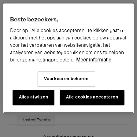
Alle evenementen
Concerten
Beste bezoekers,
Tentoonstellingen
Films
Door op “Alle cookies accepteren” te klikken gaat u
akkoord met het opslaan van cookies op uw apparaat
Performances
Lezingen & Debatten
voor het verbeteren van websitenavigatie, het
analyseren van websitegebruik en om ons te helpen
Jazz
Klassieke Muziek
Global Music
bij onze marketingprojecten.
Meer informatie
Elektronische Muziek
Voorkeuren beheren
Voor iedereen
Kids’ Palace
Alles afwijzen
Alle cookies accepteren
Onderwijs
Rondleidingen
Hosted Events