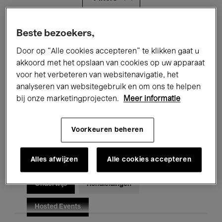
Alle evenementen
Concerten
Beste bezoekers,
Door op “Alle cookies accepteren” te klikken gaat u
Tentoonstellingen
Films
akkoord met het opslaan van cookies op uw apparaat
voor het verbeteren van websitenavigatie, het
Performances
Lezingen & Debatten
analyseren van websitegebruik en om ons te helpen
Jazz
Klassieke Muziek
Global Music
bij onze marketingprojecten.
Meer informatie
Elektronische Muziek
Voorkeuren beheren
Alles afwijzen
Alle cookies accepteren
Voor iedereen
Kids’ Palace
Onderwijs
Rondleidingen
Hosted Events