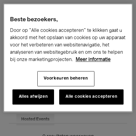
Alle evenementen
Concerten
Beste bezoekers,
Tentoonstellingen
Films
Door op “Alle cookies accepteren” te klikken gaat u
akkoord met het opslaan van cookies op uw apparaat
Performances
Lezingen & Debatten
voor het verbeteren van websitenavigatie, het
analyseren van websitegebruik en om ons te helpen
Jazz
Klassieke Muziek
Global Music
bij onze marketingprojecten.
Meer informatie
Elektronische Muziek
Voorkeuren beheren
Voor iedereen
Kids’ Palace
Alles afwijzen
Alle cookies accepteren
Onderwijs
Rondleidingen
Hosted Events