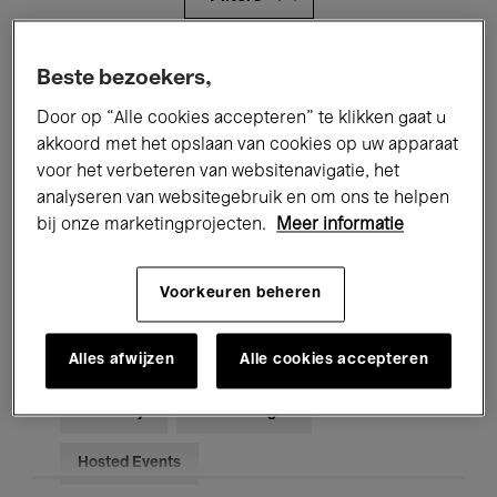
Alle evenementen
Concerten
Beste bezoekers,
Door op “Alle cookies accepteren” te klikken gaat u
Tentoonstellingen
Films
akkoord met het opslaan van cookies op uw apparaat
Performances
Lezingen & Debatten
voor het verbeteren van websitenavigatie, het
analyseren van websitegebruik en om ons te helpen
Jazz
Klassieke Muziek
Global Music
bij onze marketingprojecten.
Meer informatie
Elektronische Muziek
Voorkeuren beheren
Alles afwijzen
Alle cookies accepteren
Voor iedereen
Kids’ Palace
Onderwijs
Rondleidingen
Hosted Events