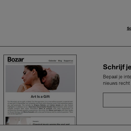
Sc
Schrijf j
Bepaal je int
nieuws recht 