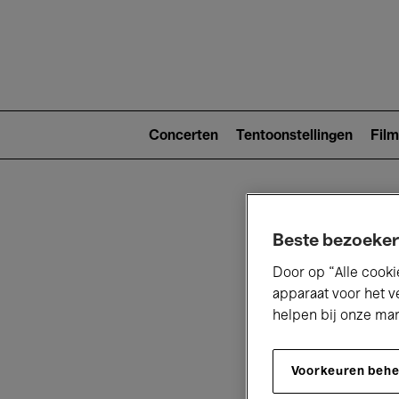
Main
navigat
Main
navigation
Concerten
Tentoonstellingen
Film
(level
2)
Beste bezoeker
Door op “Alle cooki
apparaat voor het v
helpen bij onze ma
V
Voorkeuren beh