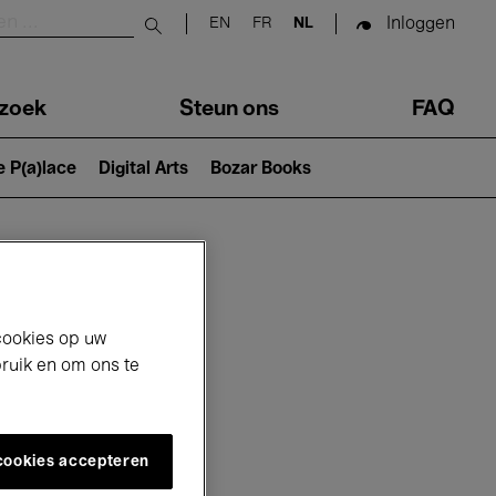
Inloggen
EN
FR
NL
Submit search
zoek
Steun ons
FAQ
e P(a)lace
Digital Arts
Bozar Books
cookies op uw
bruik en om ons te
 cookies accepteren
6