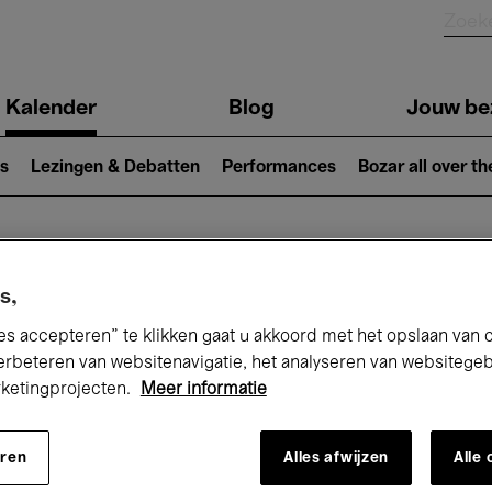
Kalender
Blog
Jouw be
ion
s
Lezingen & Debatten
Performances
Bozar all over th
Nu bij Bozar
s,
es accepteren” te klikken gaat u akkoord met het opslaan van 
erbeteren van websitenavigatie, het analyseren van websitege
rketingprojecten.
Meer informatie
andaag
Komende 7 dagen
November
eren
Alles afwijzen
Alle
Zondag 01 - Maandag 30 November 202