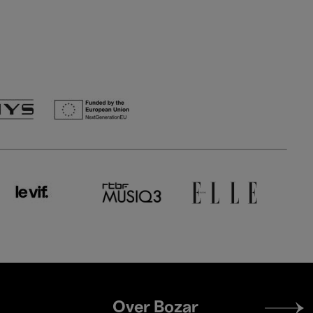
Footer
Over Bozar