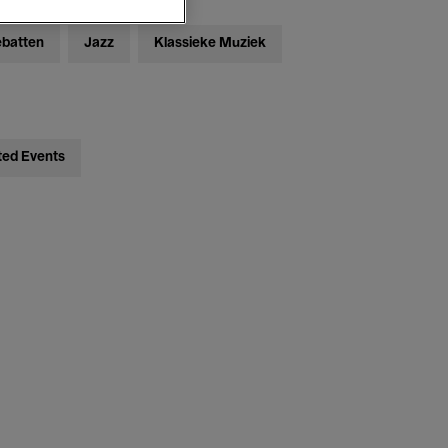
ebatten
Jazz
Klassieke Muziek
ted Events