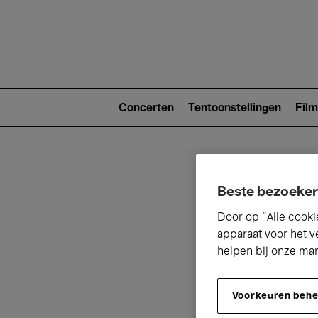
Main
navigat
Main
navigation
Concerten
Tentoonstellingen
Film
(level
2)
Beste bezoeker
Door op “Alle cooki
apparaat voor het v
helpen bij onze ma
V
Voorkeuren beh