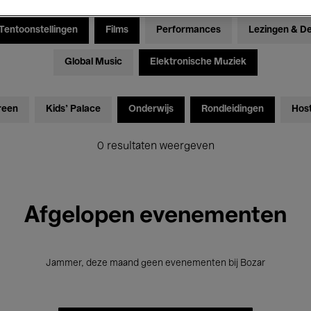
Tentoonstellingen
Films
Performances
Lezingen & D
Global Music
Elektronische Muziek
reen
Kids’ Palace
Onderwijs
Rondleidingen
Hos
0 resultaten weergeven
Afgelopen evenementen
Jammer, deze maand geen evenementen bij Bozar