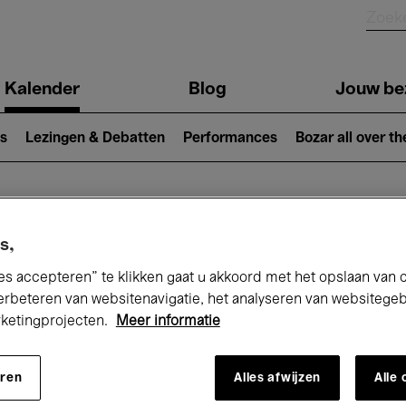
Kalender
Blog
Jouw be
ion
s
Lezingen & Debatten
Performances
Bozar all over th
Nu bij Bozar
s,
es accepteren” te klikken gaat u akkoord met het opslaan van 
erbeteren van websitenavigatie, het analyseren van websitege
rketingprojecten.
Meer informatie
andaag
Komende 7 dagen
Maand
eren
Alles afwijzen
Alle
Woensdag 01 - Vrijdag 31 Juli 2026