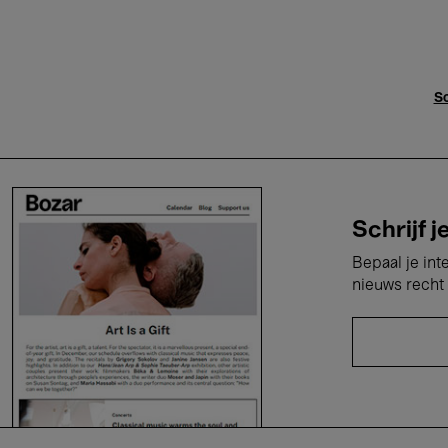
Sc
Schrijf j
Bepaal je int
nieuws recht 