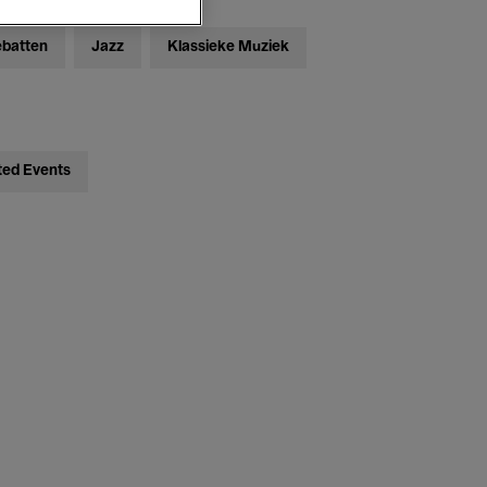
ebatten
Jazz
Klassieke Muziek
ted Events