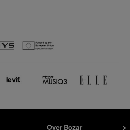
Footer
Over Bozar