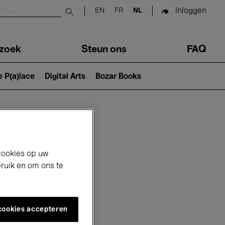
Inloggen
EN
FR
NL
Submit search
zoek
Steun ons
FAQ
e P(a)lace
Digital Arts
Bozar Books
cookies op uw
bruik en om ons te
 cookies accepteren