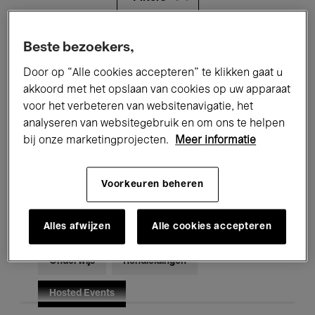
Alle evenementen
Concerten
Beste bezoekers,
Door op “Alle cookies accepteren” te klikken gaat u
Tentoonstellingen
Films
akkoord met het opslaan van cookies op uw apparaat
voor het verbeteren van websitenavigatie, het
Performances
Lezingen & Debatten
analyseren van websitegebruik en om ons te helpen
Jazz
Klassieke Muziek
Global Music
bij onze marketingprojecten.
Meer informatie
Elektronische Muziek
Voorkeuren beheren
Alles afwijzen
Alle cookies accepteren
Voor iedereen
Kids’ Palace
Onderwijs
Rondleidingen
Hosted Events