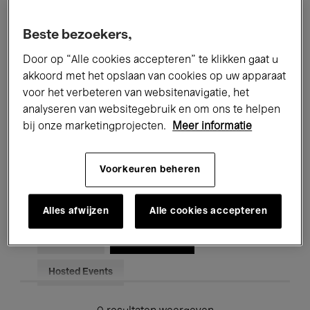
Alle evenementen
Concerten
Beste bezoekers,
Tentoonstellingen
Films
Door op “Alle cookies accepteren” te klikken gaat u
akkoord met het opslaan van cookies op uw apparaat
Performances
Lezingen & Debatten
voor het verbeteren van websitenavigatie, het
analyseren van websitegebruik en om ons te helpen
Jazz
Klassieke Muziek
Global Music
bij onze marketingprojecten.
Meer informatie
Elektronische Muziek
Voorkeuren beheren
Voor iedereen
Kids’ Palace
Alles afwijzen
Alle cookies accepteren
Onderwijs
Rondleidingen
Hosted Events