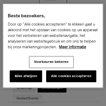
Alle evenementen
Concerten
Beste bezoekers,
Door op “Alle cookies accepteren” te klikken gaat u
Tentoonstellingen
Films
akkoord met het opslaan van cookies op uw apparaat
voor het verbeteren van websitenavigatie, het
Performances
Lezingen & Debatten
analyseren van websitegebruik en om ons te helpen
Jazz
Klassieke Muziek
Global Music
bij onze marketingprojecten.
Meer informatie
Elektronische Muziek
Voorkeuren beheren
Alles afwijzen
Alle cookies accepteren
Voor iedereen
Kids’ Palace
Onderwijs
Rondleidingen
Hosted Events