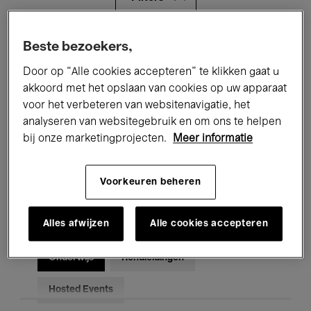
Alle evenementen
Concerten
Beste bezoekers,
Door op “Alle cookies accepteren” te klikken gaat u
Tentoonstellingen
Films
akkoord met het opslaan van cookies op uw apparaat
voor het verbeteren van websitenavigatie, het
Performances
Lezingen & Debatten
analyseren van websitegebruik en om ons te helpen
Jazz
Klassieke Muziek
Global Music
bij onze marketingprojecten.
Meer informatie
Elektronische Muziek
Voorkeuren beheren
Alles afwijzen
Alle cookies accepteren
Voor iedereen
Kids’ Palace
Onderwijs
Rondleidingen
Hosted Events