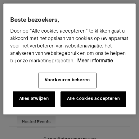
Alle evenementen
Concerten
Beste bezoekers,
Tentoonstellingen
Films
Door op “Alle cookies accepteren” te klikken gaat u
akkoord met het opslaan van cookies op uw apparaat
Performances
Lezingen & Debatten
voor het verbeteren van websitenavigatie, het
analyseren van websitegebruik en om ons te helpen
Jazz
Klassieke Muziek
Global Music
bij onze marketingprojecten.
Meer informatie
Elektronische Muziek
Voorkeuren beheren
Voor iedereen
Kids’ Palace
Alles afwijzen
Alle cookies accepteren
Onderwijs
Rondleidingen
Hosted Events