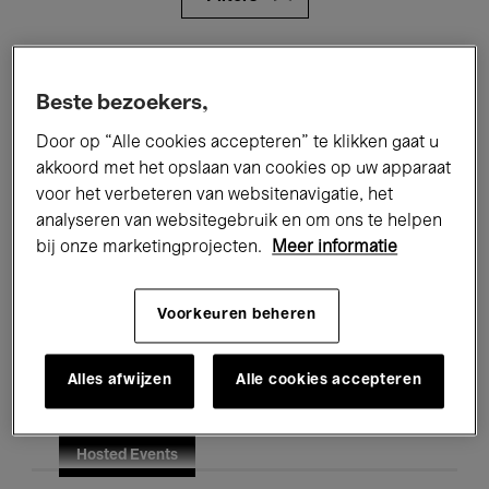
Alle evenementen
Concerten
Beste bezoekers,
Tentoonstellingen
Films
Door op “Alle cookies accepteren” te klikken gaat u
Performances
Lezingen & Debatten
akkoord met het opslaan van cookies op uw apparaat
voor het verbeteren van websitenavigatie, het
Jazz
Klassieke Muziek
Global Music
analyseren van websitegebruik en om ons te helpen
bij onze marketingprojecten.
Meer informatie
Elektronische Muziek
Voorkeuren beheren
Voor iedereen
Kids’ Palace
Alles afwijzen
Alle cookies accepteren
Onderwijs
Rondleidingen
Hosted Events