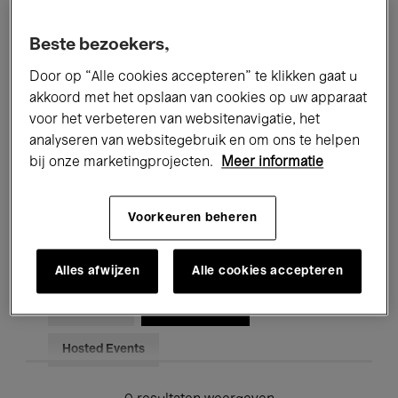
Alle evenementen
Concerten
Beste bezoekers,
Tentoonstellingen
Films
Door op “Alle cookies accepteren” te klikken gaat u
akkoord met het opslaan van cookies op uw apparaat
Performances
Lezingen & Debatten
voor het verbeteren van websitenavigatie, het
analyseren van websitegebruik en om ons te helpen
Jazz
Klassieke Muziek
Global Music
bij onze marketingprojecten.
Meer informatie
Elektronische Muziek
Voorkeuren beheren
Voor iedereen
Kids’ Palace
Alles afwijzen
Alle cookies accepteren
Onderwijs
Rondleidingen
Hosted Events