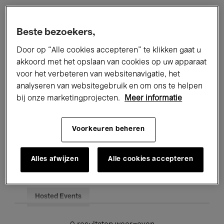
Alle evenementen
Concerten
Beste bezoekers,
Tentoonstellingen
Films
Door op “Alle cookies accepteren” te klikken gaat u
akkoord met het opslaan van cookies op uw apparaat
Performances
Lezingen & Debatten
voor het verbeteren van websitenavigatie, het
analyseren van websitegebruik en om ons te helpen
Jazz
Klassieke Muziek
Global Music
bij onze marketingprojecten.
Meer informatie
Elektronische Muziek
Voorkeuren beheren
Voor iedereen
Kids’ Palace
Alles afwijzen
Alle cookies accepteren
Onderwijs
Rondleidingen
Hosted Events