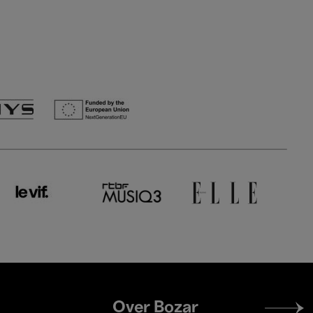
Footer
Over Bozar