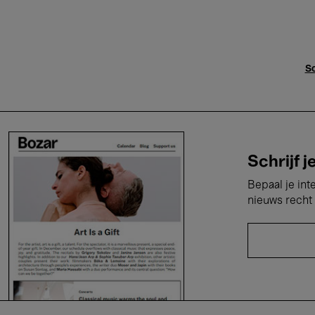
Sc
Schrijf j
Bepaal je int
nieuws recht 