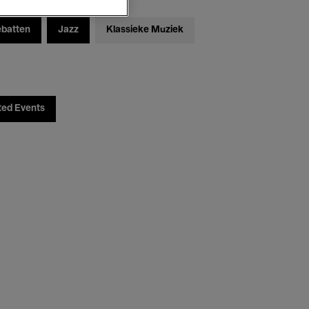
ebatten
Jazz
Klassieke Muziek
ted Events