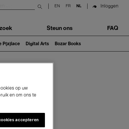
Inloggen
EN
FR
NL
Submit search
zoek
Steun ons
FAQ
e P(a)lace
Digital Arts
Bozar Books
cookies op uw
bruik en om ons te
 cookies accepteren