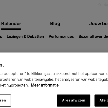
Kalender
Blog
Jouw be
ion
s
Lezingen & Debatten
Performances
Bozar all over th
Nu bij Bozar
s,
es accepteren” te klikken gaat u akkoord met het opslaan van 
erbeteren van websitenavigatie, het analyseren van websitege
rketingprojecten.
Meer informatie
andaag
Komende 7 dagen
Maand
eren
Alles afwijzen
Alle
Woensdag 01 - Vrijdag 31 Juli 2026