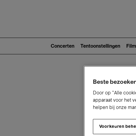
Main
navigat
Main
navigation
Concerten
Tentoonstellingen
Film
(level
2)
Beste bezoeker
Door op “Alle cooki
apparaat voor het v
helpen bij onze ma
V
Voorkeuren beh