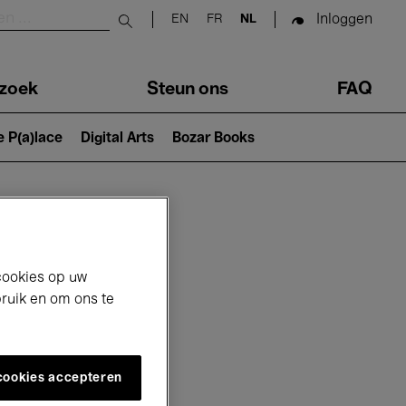
Inloggen
EN
FR
NL
Submit search
zoek
Steun ons
FAQ
e P(a)lace
Digital Arts
Bozar Books
cookies op uw
bruik en om ons te
 cookies accepteren
26