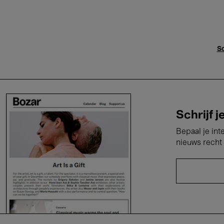
Sc
Schrijf j
Bepaal je int
nieuws recht 