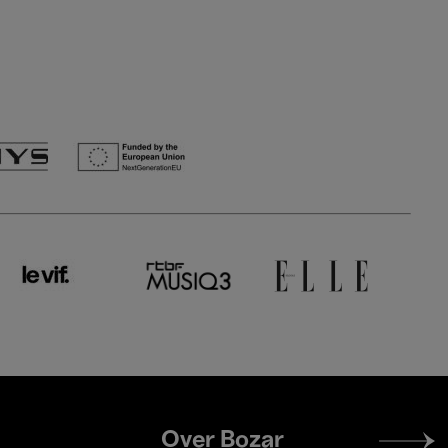
Footer
Over Bozar