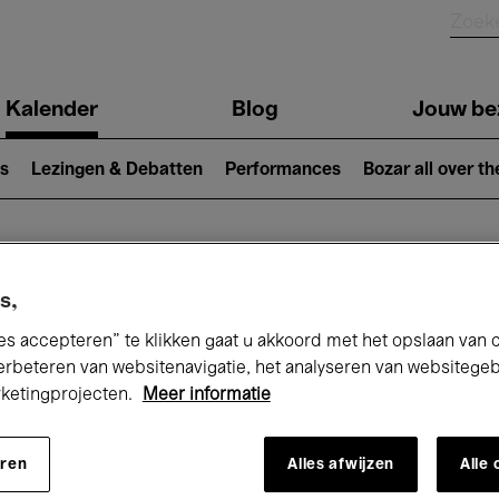
Kalender
Blog
Jouw be
ion
s
Lezingen & Debatten
Performances
Bozar all over th
Nu bij Bozar
s,
es accepteren” te klikken gaat u akkoord met het opslaan van 
erbeteren van websitenavigatie, het analyseren van websitege
rketingprojecten.
Meer informatie
andaag
Komende 7 dagen
December
eren
Alles afwijzen
Alle
insdag 01 - Donderdag 31 December 20