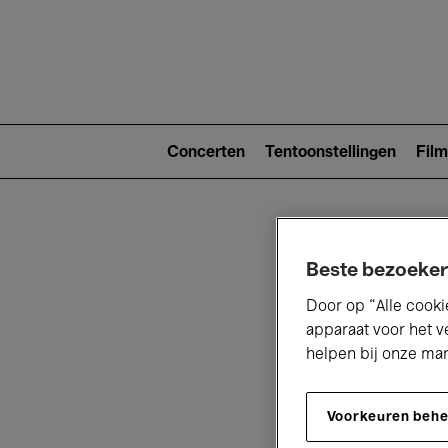
Main
navigat
Main
navigation
Concerten
Tentoonstellingen
Film
(level
2)
Beste bezoeker
Door op “Alle cooki
apparaat voor het v
helpen bij onze ma
V
Voorkeuren beh
D