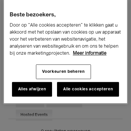
Alle evenementen
Concerten
Beste bezoekers,
Tentoonstellingen
Films
Door op “Alle cookies accepteren” te klikken gaat u
akkoord met het opslaan van cookies op uw apparaat
Performances
Lezingen & Debatten
voor het verbeteren van websitenavigatie, het
analyseren van websitegebruik en om ons te helpen
Jazz
Klassieke Muziek
Global Music
bij onze marketingprojecten.
Meer informatie
Elektronische Muziek
Voorkeuren beheren
Voor iedereen
Kids’ Palace
Alles afwijzen
Alle cookies accepteren
Onderwijs
Rondleidingen
Hosted Events