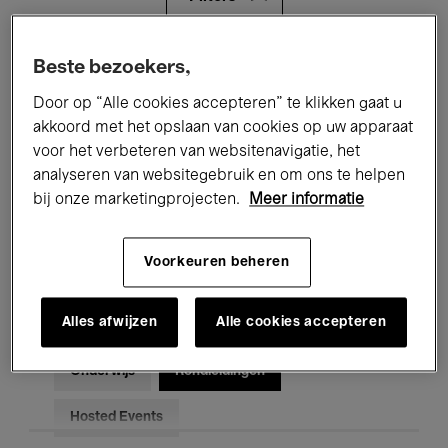
Alle evenementen
Concerten
Beste bezoekers,
Door op “Alle cookies accepteren” te klikken gaat u
Tentoonstellingen
Films
akkoord met het opslaan van cookies op uw apparaat
voor het verbeteren van websitenavigatie, het
Performances
Lezingen & Debatten
analyseren van websitegebruik en om ons te helpen
Jazz
Klassieke Muziek
Global Music
bij onze marketingprojecten.
Meer informatie
Elektronische Muziek
Voorkeuren beheren
Alles afwijzen
Alle cookies accepteren
Voor iedereen
Kids’ Palace
Onderwijs
Rondleidingen
Hosted Events